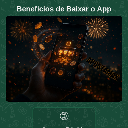
Benefícios de Baixar o App
🌐