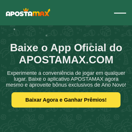
❄
❄
❄
❄
❄
❄
Baixe o App Oficial do
❄
❄
❄
APOSTAMAX.COM
Experimente a conveniência de jogar em qualquer
lugar. Baixe o aplicativo APOSTAMAX agora
mesmo e aproveite bônus exclusivos de Ano Novo!
Baixar Agora e Ganhar Prêmios!