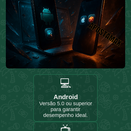
💻
Android
Versão 5.0 ou superior
para garantir
desempenho ideal.
📺